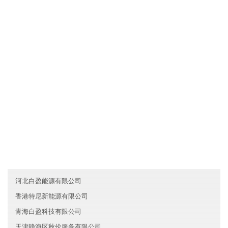
湖南永州高华证券有限公司拥有先进的现代化生产设备和生产工
艺，确保产品品质不仅达到国家标准，而且优于国家标准；发挥公
司原材料采购优势和成本管控优势，使产品的性价比较优；直接与
国际和国内原材料生产厂家合作，确保原材料进货渠道都是来自化
工原料知名生产企业。
友情链接
湖南望城区洲阳人工智能有限公司
香港天宇服务有限公司
湖北青山区南科教育集团有限公司
河北白盈能源有限公司
香港特尼新能源有限公司
青海白盈科技有限公司
天津静海区秋伦服务有限公司